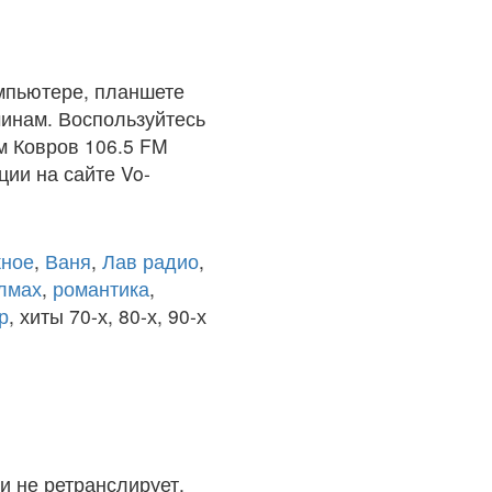
мпьютере, планшете
чинам. Воспользуйтесь
м Ковров 106.5 FM
ции на сайте Vo-
ное
,
Ваня
,
Лав радио
,
олмах
,
романтика
,
р
, хиты 70-х, 80-х, 90-х
и не ретранслирует.