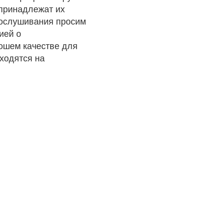
 принадлежат их
рослушивания просим
ией о
рошем качестве для
ходятся на