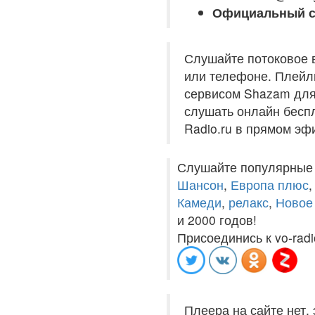
Официальный с
Слушайте потоковое 
или телефоне. Плейли
сервисом Shazam для 
слушать онлайн беспл
Radio.ru в прямом эф
Слушайте популярные
Шансон
,
Европа плюс
Камеди
,
релакс
,
Новое
и 2000 годов!
Присоединись к vo-radi
Плеера на сайте нет,