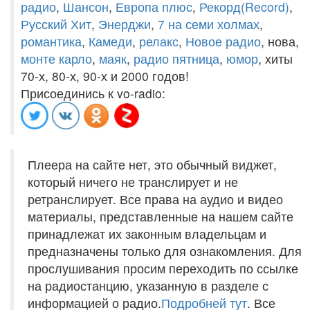
радио
,
Шансон
,
Европа плюс
,
Рекорд(Record)
,
Русский Хит
,
Энерджи
,
7 на семи холмах
,
романтика
,
Камеди
,
релакс
,
Новое радио
, нова,
монте карло
,
маяк
,
радио пятница
,
юмор
, хиты
70-х, 80-х, 90-х и 2000 годов!
Присоединись к vo-radio:
Плеера на сайте нет, это обычный виджет,
который ничего не транслирует и не
ретранслирует. Все права на аудио и видео
материалы, представленные на нашем сайте
принадлежат их законным владельцам и
предназначены только для ознакомления. Для
прослушивания просим переходить по ссылке
на радиостанцию, указанную в разделе с
информацией о радио.
Подробней тут
. Все