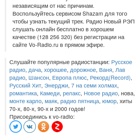
независящим от нас причинам.
Воспользуйтесь сервисом Shazam для того
чтобы узнать текущий трек. Радио Новый РЭП
слушать онлайн бесплатно в хорошем
качестве (128 256 320) без регистрации на
сайте Vo-Radio.ru в прямом эфире.
Слушайте популярные радиостанции:
Русское
радио
,
дача
,
хорошее
,
дорожное
,
Ваня
,
Лав
радио
,
Шансон
,
Европа плюс
,
Рекорд(Record)
,
Русский Хит
,
Энерджи
,
7 на семи холмах
,
романтика
,
Камеди
,
релакс
,
Новое радио
, нова,
монте карло
,
маяк
,
радио пятница
,
юмор
, хиты
70-х, 80-х, 90-х и 2000 годов!
Присоединись к vo-radio: