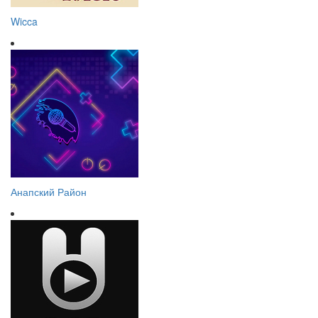
Wicca
Анапский Район