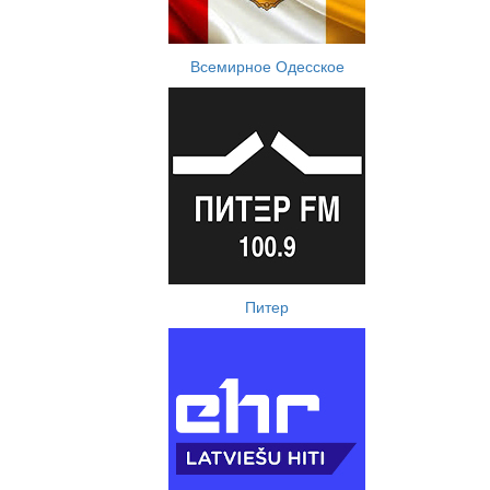
Всемирное Одесское
Питер