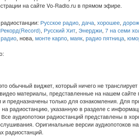
истрации на сайте Vo-Radio.ru в прямом эфире.
 радиостанции:
Русское радио
,
дача
,
хорошее
,
дорож
,
Рекорд(Record)
,
Русский Хит
,
Энерджи
,
7 на семи х
 радио
, нова,
монте карло
,
маяк
,
радио пятница
,
юмо
o:
 это обычный виджет, который ничего не транслирует 
и видео материалы, представленные на нашем сайте
 и предназначены только для ознакомления. Для п
 на радиостанцию, указанную в разделе с информац
. Все аудиопотоки радиостанций представлены в хо
ослушивания. Оригинальные версии аудиопотоков на
х радиостанций.