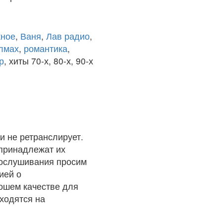
ное
,
Ваня
,
Лав радио
,
олмах
,
романтика
,
р
, хиты 70-х, 80-х, 90-х
и не ретранслирует.
 принадлежат их
рослушивания просим
ией о
рошем качестве для
ходятся на