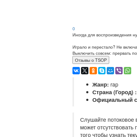
0
Иногда для воспроизведения ну
Играло и перестало? Не включ
Выключить совсем: прервать по
Отзывы о TSOP
Жанр:
rap
Страна (Город) :
Официальный с
Слушайте потоковое 
может отсутствовать 
того чтобы узнать те