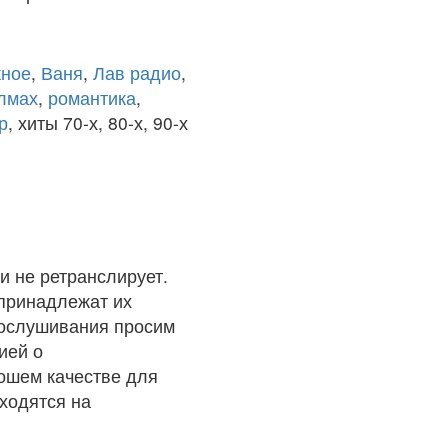
ное
,
Ваня
,
Лав радио
,
олмах
,
романтика
,
р
, хиты 70-х, 80-х, 90-х
и не ретранслирует.
 принадлежат их
рослушивания просим
ией о
рошем качестве для
ходятся на