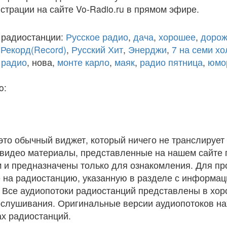
истрации на сайте Vo-Radio.ru в прямом эфире.
 радиостанции:
Русское радио
,
дача
,
хорошее
,
дорож
,
Рекорд(Record)
,
Русский Хит
,
Энерджи
,
7 на семи х
 радио
, нова,
монте карло
,
маяк
,
радио пятница
,
юмо
o:
 это обычный виджет, который ничего не транслирует 
и видео материалы, представленные на нашем сайте
 и предназначены только для ознакомления. Для п
 на радиостанцию, указанную в разделе с информац
. Все аудиопотоки радиостанций представлены в хо
ослушивания. Оригинальные версии аудиопотоков на
х радиостанций.