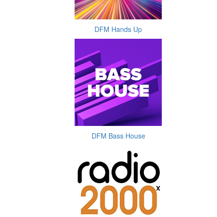
DFM Hands Up
DFM Bass House