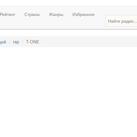
Рейтинг
Страны
Жанры
Избранное
ций
rap
T-ONE