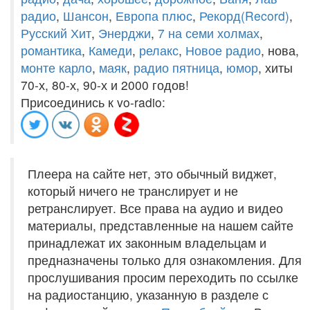
радио
,
Шансон
,
Европа плюс
,
Рекорд(Record)
,
Русский Хит
,
Энерджи
,
7 на семи холмах
,
романтика
,
Камеди
,
релакс
,
Новое радио
, нова,
монте карло
,
маяк
,
радио пятница
,
юмор
, хиты
70-х, 80-х, 90-х и 2000 годов!
Присоединись к vo-radio:
Плеера на сайте нет, это обычный виджет,
который ничего не транслирует и не
ретранслирует. Все права на аудио и видео
материалы, представленные на нашем сайте
принадлежат их законным владельцам и
предназначены только для ознакомления. Для
прослушивания просим переходить по ссылке
на радиостанцию, указанную в разделе с