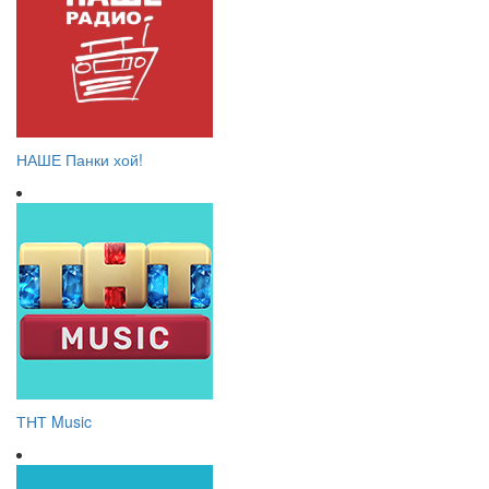
НАШЕ Панки хой!
ТНТ Music