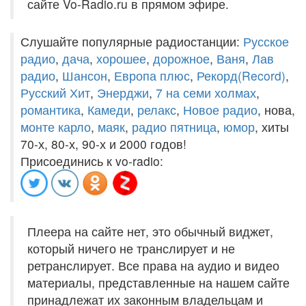
сайте Vo-Radio.ru в прямом эфире.
Слушайте популярные радиостанции:
Русское
радио
,
дача
,
хорошее
,
дорожное
,
Ваня
,
Лав
радио
,
Шансон
,
Европа плюс
,
Рекорд(Record)
,
Русский Хит
,
Энерджи
,
7 на семи холмах
,
романтика
,
Камеди
,
релакс
,
Новое радио
, нова,
монте карло
,
маяк
,
радио пятница
,
юмор
, хиты
70-х, 80-х, 90-х и 2000 годов!
Присоединись к vo-radio:
Плеера на сайте нет, это обычный виджет,
который ничего не транслирует и не
ретранслирует. Все права на аудио и видео
материалы, представленные на нашем сайте
принадлежат их законным владельцам и