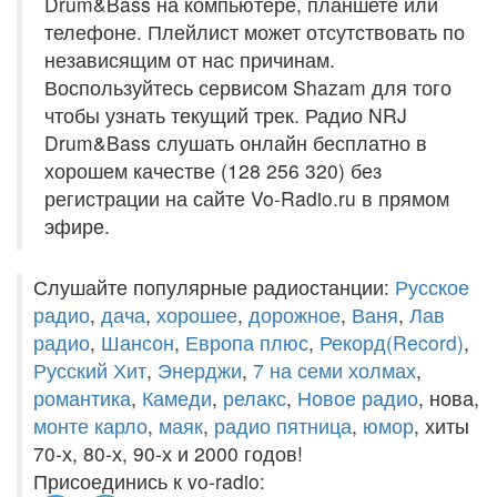
Drum&Bass на компьютере, планшете или
телефоне. Плейлист может отсутствовать по
независящим от нас причинам.
Воспользуйтесь сервисом Shazam для того
чтобы узнать текущий трек. Радио NRJ
Drum&Bass слушать онлайн бесплатно в
хорошем качестве (128 256 320) без
регистрации на сайте Vo-Radio.ru в прямом
эфире.
Слушайте популярные радиостанции:
Русское
радио
,
дача
,
хорошее
,
дорожное
,
Ваня
,
Лав
радио
,
Шансон
,
Европа плюс
,
Рекорд(Record)
,
Русский Хит
,
Энерджи
,
7 на семи холмах
,
романтика
,
Камеди
,
релакс
,
Новое радио
, нова,
монте карло
,
маяк
,
радио пятница
,
юмор
, хиты
70-х, 80-х, 90-х и 2000 годов!
Присоединись к vo-radio: