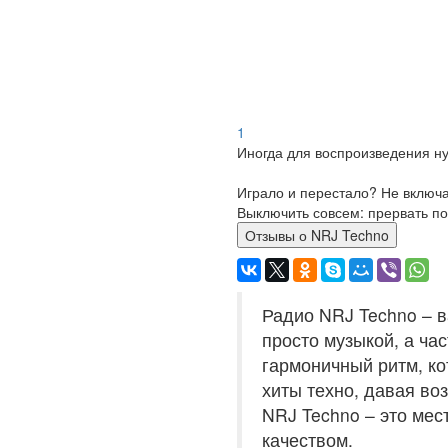
1
Иногда для воспроизведения ну
Играло и перестало? Не включ
Выключить совсем: прервать по
Отзывы о NRJ Techno
Радио NRJ Techno – в
просто музыкой, а ча
гармоничный ритм, к
хиты техно, давая во
NRJ Techno – это мес
качеством.