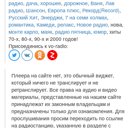
радио
,
дача
,
хорошее
,
дорожное
,
Ваня
,
Лав
радио
,
Шансон
,
Европа плюс
,
Рекорд(Record)
,
Русский Хит
,
Энерджи
,
7 на семи холмах
,
романтика
,
Камеди
,
релакс
,
Новое радио
, нова,
монте карло
,
маяк
,
радио пятница
,
юмор
, хиты
70-х, 80-х, 90-х и 2000 годов!
Присоединись к vo-radio:
Плеера на сайте нет, это обычный виджет,
который ничего не транслирует и не
ретранслирует. Все права на аудио и видео
материалы, представленные на нашем сайте
принадлежат их законным владельцам и
предназначены только для ознакомления. Для
прослушивания просим переходить по ссылке
на радиостанцию, указанную в разделе с