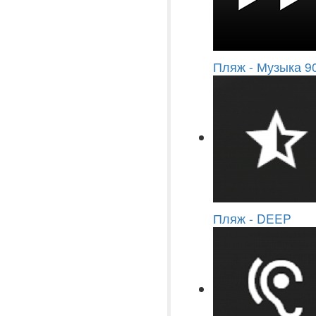
Пляж - Музыка 9
Пляж - DEEP