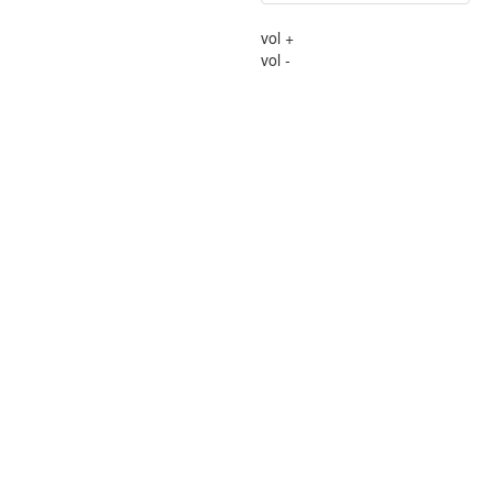
vol +
vol -