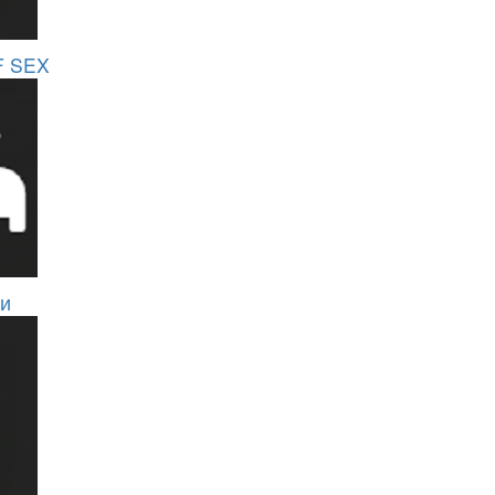
F SEX
ии