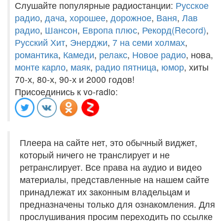
Слушайте популярные радиостанции:
Русское
радио
,
дача
,
хорошее
,
дорожное
,
Ваня
,
Лав
радио
,
Шансон
,
Европа плюс
,
Рекорд(Record)
,
Русский Хит
,
Энерджи
,
7 на семи холмах
,
романтика
,
Камеди
,
релакс
,
Новое радио
, нова,
монте карло
,
маяк
,
радио пятница
,
юмор
, хиты
70-х, 80-х, 90-х и 2000 годов!
Присоединись к vo-radio:
Плеера на сайте нет, это обычный виджет,
который ничего не транслирует и не
ретранслирует. Все права на аудио и видео
материалы, представленные на нашем сайте
принадлежат их законным владельцам и
предназначены только для ознакомления. Для
прослушивания просим переходить по ссылке