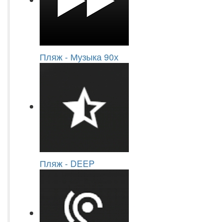
Пляж - Музыка 90х
Пляж - DEEP