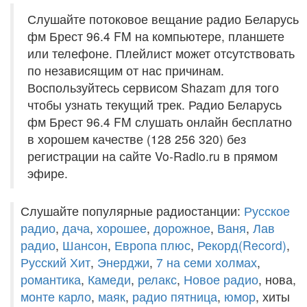
Слушайте потоковое вещание радио Беларусь
фм Брест 96.4 FM на компьютере, планшете
или телефоне. Плейлист может отсутствовать
по независящим от нас причинам.
Воспользуйтесь сервисом Shazam для того
чтобы узнать текущий трек. Радио Беларусь
фм Брест 96.4 FM слушать онлайн бесплатно
в хорошем качестве (128 256 320) без
регистрации на сайте Vo-Radio.ru в прямом
эфире.
Слушайте популярные радиостанции:
Русское
радио
,
дача
,
хорошее
,
дорожное
,
Ваня
,
Лав
радио
,
Шансон
,
Европа плюс
,
Рекорд(Record)
,
Русский Хит
,
Энерджи
,
7 на семи холмах
,
романтика
,
Камеди
,
релакс
,
Новое радио
, нова,
монте карло
,
маяк
,
радио пятница
,
юмор
, хиты