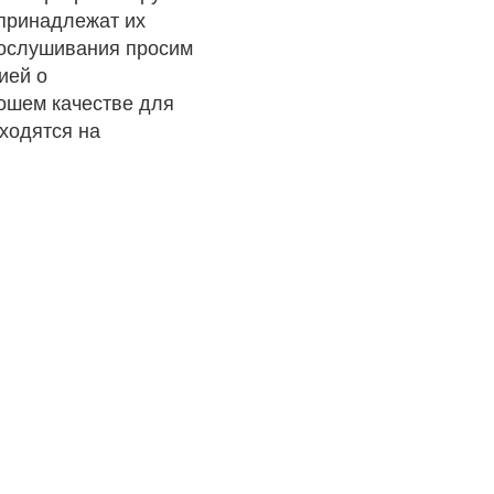
 принадлежат их
рослушивания просим
ией о
рошем качестве для
ходятся на