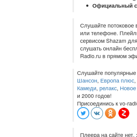
Официальный с
Слушайте потоковое 
или телефоне. Плейли
сервисом Shazam для 
слушать онлайн беспл
Radio.ru в прямом эф
Слушайте популярные
Шансон
,
Европа плюс
Камеди
,
релакс
,
Новое
и 2000 годов!
Присоединись к vo-radi
Плеера на сайте нет,