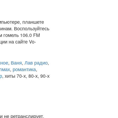
мпьютере, планшете
чинам. Воспользуйтесь
м гомель 106.0 FM
ции на сайте Vo-
ное
,
Ваня
,
Лав радио
,
олмах
,
романтика
,
р
, хиты 70-х, 80-х, 90-х
и не ретранслирует.