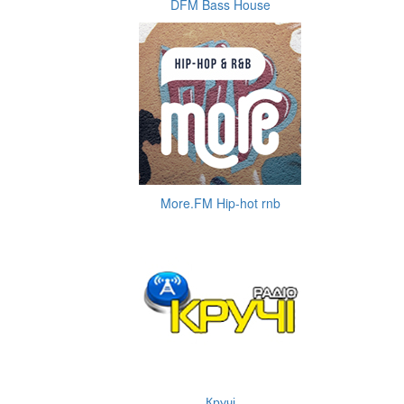
DFM Bass House
More.FM Hip-hot rnb
Кручі