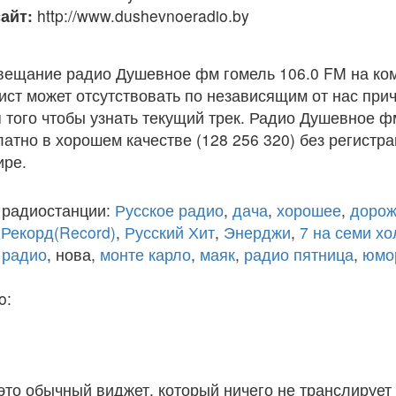
айт:
http://www.dushevnoeradio.by
вещание радио Душевное фм гомель 106.0 FM на ко
ст может отсутствовать по независящим от нас при
того чтобы узнать текущий трек. Радио Душевное ф
атно в хорошем качестве (128 256 320) без регистра
ире.
 радиостанции:
Русское радио
,
дача
,
хорошее
,
дорож
,
Рекорд(Record)
,
Русский Хит
,
Энерджи
,
7 на семи х
 радио
, нова,
монте карло
,
маяк
,
радио пятница
,
юмо
o:
 это обычный виджет, который ничего не транслирует 