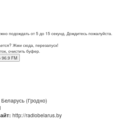
жно подождать от 5 до 15 секунд. Дождитесь пожалуйста.
ается? Жми сюда, перезапуск!
ток, очистить буфер.
дно 96.9 FM
Беларусь (Гродно)
M
айт:
http://radiobelarus.by