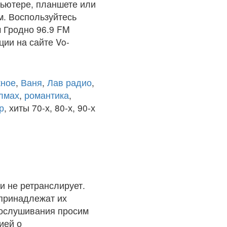
ьютере, планшете или
м. Воспользуйтесь
м Гродно 96.9 FM
ции на сайте Vo-
ное
,
Ваня
,
Лав радио
,
олмах
,
романтика
,
р
, хиты 70-х, 80-х, 90-х
и не ретранслирует.
 принадлежат их
рослушивания просим
ией о