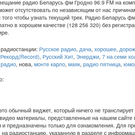
вещание радио Беларусь фм Гродно 96.9 FM на комп
ожет отсутствовать по независящим от нас причина
того чтобы узнать текущий трек. Радио Беларусь ф
атно в хорошем качестве (128 256 320) без регистра
ире.
 радиостанции:
Русское радио
,
дача
,
хорошее
,
дорож
,
Рекорд(Record)
,
Русский Хит
,
Энерджи
,
7 на семи х
 радио
, нова,
монте карло
,
маяк
,
радио пятница
,
юмо
o:
 это обычный виджет, который ничего не транслирует 
и видео материалы, представленные на нашем сайте
 и предназначены только для ознакомления. Для п
 на радиостанцию, указанную в разделе с информац