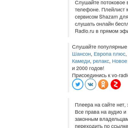
Слушайте потоковое 
телефоне. Плейлист м
сервисом Shazam для 
слушать онлайн беспл
Radio.ru в прямом эф
Слушайте популярные
Шансон
,
Европа плюс
Камеди
,
релакс
,
Новое
и 2000 годов!
Присоединись к vo-radi
Плеера на сайте нет,
Все права на аудио 
законным владельцам
переходить по ссылке