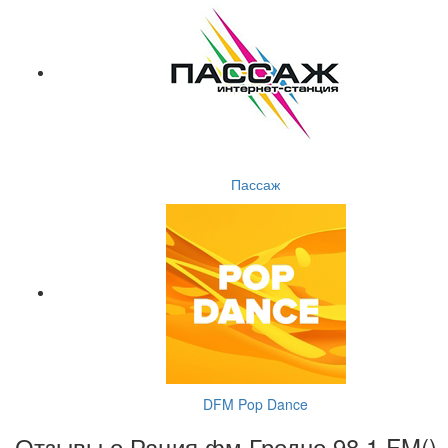
Пассаж
DFM Pop Dance
Отзывы о Рация фм Гродно 98.1 FM(
)