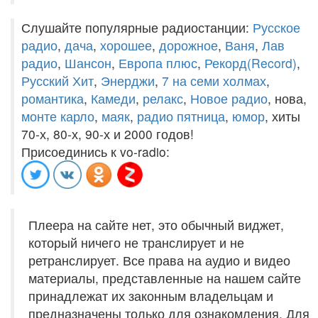
Слушайте популярные радиостанции:
Русское
радио
,
дача
,
хорошее
,
дорожное
,
Ваня
,
Лав
радио
,
Шансон
,
Европа плюс
,
Рекорд(Record)
,
Русский Хит
,
Энерджи
,
7 на семи холмах
,
романтика
,
Камеди
,
релакс
,
Новое радио
, нова,
монте карло
,
маяк
,
радио пятница
,
юмор
, хиты
70-х, 80-х, 90-х и 2000 годов!
Присоединись к vo-radio:
Плеера на сайте нет, это обычный виджет,
который ничего не транслирует и не
ретранслирует. Все права на аудио и видео
материалы, представленные на нашем сайте
принадлежат их законным владельцам и
предназначены только для ознакомления. Для