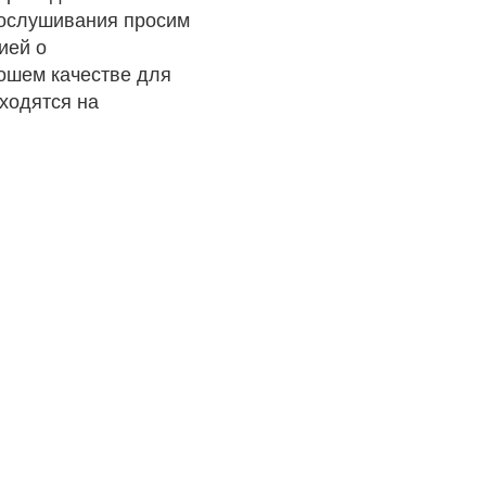
рослушивания просим
ией о
рошем качестве для
ходятся на