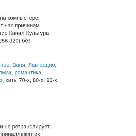
на компьютере,
т нас причинам.
дио Канал Культура
56 320) без
ное
,
Ваня
,
Лав радио
,
олмах
,
романтика
,
р
, хиты 70-х, 80-х, 90-х
и не ретранслирует.
 принадлежат их