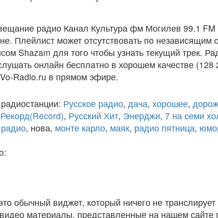
вещание радио Канал Культура фм Могилев 99.1 FM 
е. Плейлист может отсутствовать по независящим о
сом Shazam для того чтобы узнать текущий трек. Ра
лушать онлайн бесплатно в хорошем качестве (128 2
 Vo-Radio.ru в прямом эфире.
 радиостанции:
Русское радио
,
дача
,
хорошее
,
дорож
,
Рекорд(Record)
,
Русский Хит
,
Энерджи
,
7 на семи х
 радио
, нова,
монте карло
,
маяк
,
радио пятница
,
юмо
o:
 это обычный виджет, который ничего не транслирует 
и видео материалы, представленные на нашем сайте