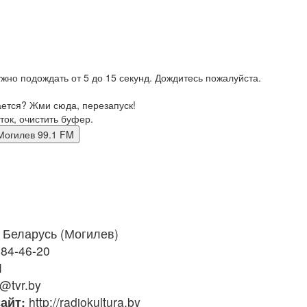
жно подождать от 5 до 15 секунд. Дождитесь пожалуйста.
ается? Жми сюда, перезапуск!
ток, очистить буфер.
 фм Могилев 99.1 FM
Беларусь (Могилев)
284-46-20
M
@tvr.by
айт:
http://radiokultura.by