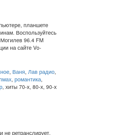
пьютере, планшете
чинам. Воспользуйтесь
 Могилев 96.4 FM
ции на сайте Vo-
ное
,
Ваня
,
Лав радио
,
олмах
,
романтика
,
р
, хиты 70-х, 80-х, 90-х
и не ретранслирует.