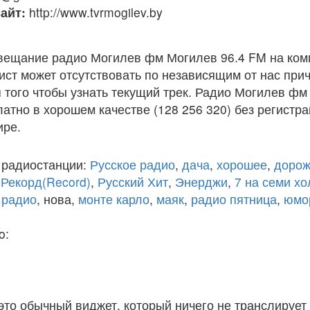
айт:
http://www.tvrmogilev.by
вещание радио Могилев фм Могилев 96.4 FM на ком
ст может отсутствовать по независящим от нас при
того чтобы узнать текущий трек. Радио Могилев фм
атно в хорошем качестве (128 256 320) без регистра
ире.
 радиостанции:
Русское радио
,
дача
,
хорошее
,
дорож
,
Рекорд(Record)
,
Русский Хит
,
Энерджи
,
7 на семи х
 радио
, нова,
монте карло
,
маяк
,
радио пятница
,
юмо
o:
 это обычный виджет, который ничего не транслирует 