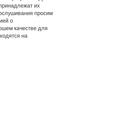
 принадлежат их
рослушивания просим
ией о
рошем качестве для
ходятся на