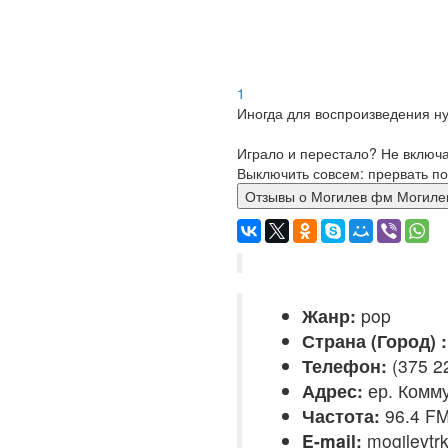
1
Иногда для воспроизведения ну
Играло и перестало? Не включ
Выключить совсем: прервать по
Отзывы о Могилев фм Моги
Жанр:
pop
Страна (Город) :
Телефон:
(375 22
Адрес:
ер. Комму
Частота:
96.4 F
E-mail:
mogilevtr