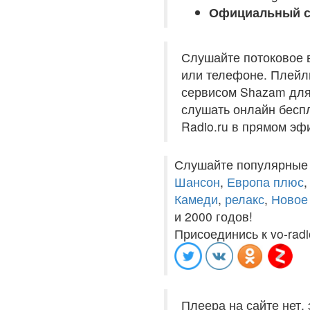
Официальный с
Слушайте потоковое 
или телефоне. Плейли
сервисом Shazam для 
слушать онлайн беспл
Radio.ru в прямом эф
Слушайте популярные
Шансон
,
Европа плюс
Камеди
,
релакс
,
Новое
и 2000 годов!
Присоединись к vo-radi
Плеера на сайте нет,