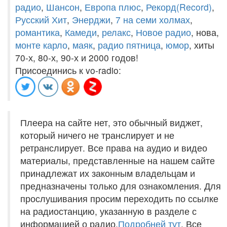
радио
,
Шансон
,
Европа плюс
,
Рекорд(Record)
,
Русский Хит
,
Энерджи
,
7 на семи холмах
,
романтика
,
Камеди
,
релакс
,
Новое радио
, нова,
монте карло
,
маяк
,
радио пятница
,
юмор
, хиты
70-х, 80-х, 90-х и 2000 годов!
Присоединись к vo-radio:
Плеера на сайте нет, это обычный виджет,
который ничего не транслирует и не
ретранслирует. Все права на аудио и видео
материалы, представленные на нашем сайте
принадлежат их законным владельцам и
предназначены только для ознакомления. Для
прослушивания просим переходить по ссылке
на радиостанцию, указанную в разделе с
информацией о радио.
Подробней тут
. Все