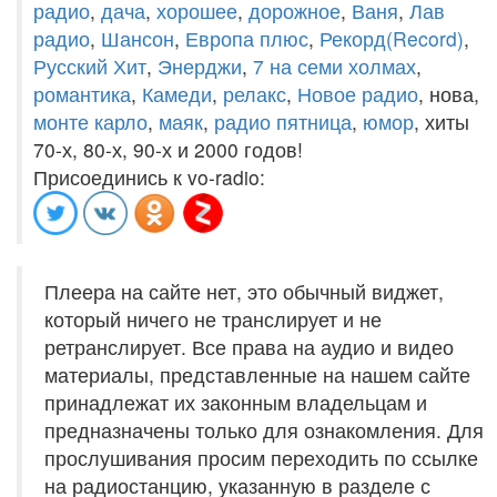
радио
,
дача
,
хорошее
,
дорожное
,
Ваня
,
Лав
радио
,
Шансон
,
Европа плюс
,
Рекорд(Record)
,
Русский Хит
,
Энерджи
,
7 на семи холмах
,
романтика
,
Камеди
,
релакс
,
Новое радио
, нова,
монте карло
,
маяк
,
радио пятница
,
юмор
, хиты
70-х, 80-х, 90-х и 2000 годов!
Присоединись к vo-radio:
Плеера на сайте нет, это обычный виджет,
который ничего не транслирует и не
ретранслирует. Все права на аудио и видео
материалы, представленные на нашем сайте
принадлежат их законным владельцам и
предназначены только для ознакомления. Для
прослушивания просим переходить по ссылке
на радиостанцию, указанную в разделе с