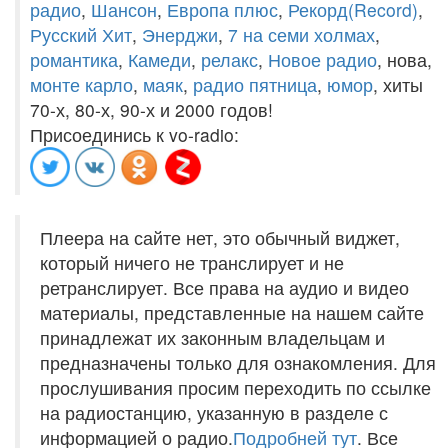
радио
,
Шансон
,
Европа плюс
,
Рекорд(Record)
,
Русский Хит
,
Энерджи
,
7 на семи холмах
,
романтика
,
Камеди
,
релакс
,
Новое радио
, нова,
монте карло
,
маяк
,
радио пятница
,
юмор
, хиты
70-х, 80-х, 90-х и 2000 годов!
Присоединись к vo-radio:
Плеера на сайте нет, это обычный виджет,
который ничего не транслирует и не
ретранслирует. Все права на аудио и видео
материалы, представленные на нашем сайте
принадлежат их законным владельцам и
предназначены только для ознакомления. Для
прослушивания просим переходить по ссылке
на радиостанцию, указанную в разделе с
информацией о радио.
Подробней тут
. Все