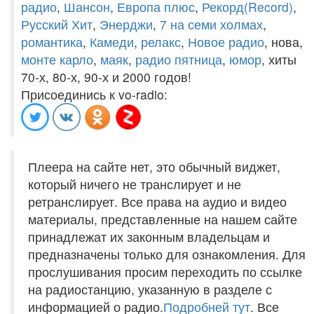
радио
,
Шансон
,
Европа плюс
,
Рекорд(Record)
,
Русский Хит
,
Энерджи
,
7 на семи холмах
,
романтика
,
Камеди
,
релакс
,
Новое радио
, нова,
монте карло
,
маяк
,
радио пятница
,
юмор
, хиты
70-х, 80-х, 90-х и 2000 годов!
Присоединись к vo-radio:
Плеера на сайте нет, это обычный виджет,
который ничего не транслирует и не
ретранслирует. Все права на аудио и видео
материалы, представленные на нашем сайте
принадлежат их законным владельцам и
предназначены только для ознакомления. Для
прослушивания просим переходить по ссылке
на радиостанцию, указанную в разделе с
информацией о радио.
Подробней тут
. Все