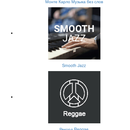
Монте Карло Музыка без слов
Smooth Jazz
Рекорд Reggae