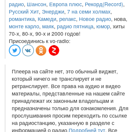
радио
,
Шансон
,
Европа плюс
,
Рекорд(Record)
,
Русский Хит
,
Энерджи
,
7 на семи холмах
,
романтика
,
Камеди
,
релакс
,
Новое радио
, нова,
монте карло
,
маяк
,
радио пятница
,
юмор
, хиты
70-х, 80-х, 90-х и 2000 годов!
Присоединись к vo-radio:
Плеера на сайте нет, это обычный виджет,
который ничего не транслирует и не
ретранслирует. Все права на аудио и видео
материалы, представленные на нашем сайте
принадлежат их законным владельцам и
предназначены только для ознакомления. Для
прослушивания просим переходить по ссылке
на радиостанцию, указанную в разделе с
информацией о радио.
Подробней тут
. Все