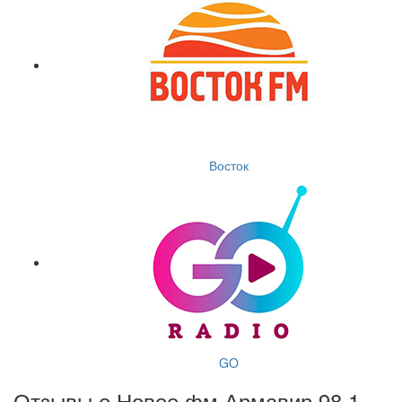
Восток
GO
Отзывы о Новое фм Армавир 98.1