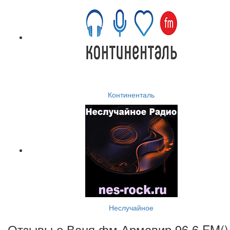
Континенталь
Неслучайное
Отзывы о Ваня фм Армавир 96.6 FM(
)