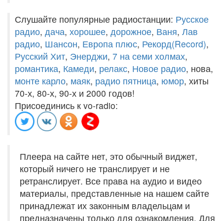
Слушайте популярные радиостанции:
Русское
радио
,
дача
,
хорошее
,
дорожное
,
Ваня
,
Лав
радио
,
Шансон
,
Европа плюс
,
Рекорд(Record)
,
Русский Хит
,
Энерджи
,
7 на семи холмах
,
романтика
,
Камеди
,
релакс
,
Новое радио
, нова,
монте карло
,
маяк
,
радио пятница
,
юмор
, хиты
70-х, 80-х, 90-х и 2000 годов!
Присоединись к vo-radio:
Плеера на сайте нет, это обычный виджет,
который ничего не транслирует и не
ретранслирует. Все права на аудио и видео
материалы, представленные на нашем сайте
принадлежат их законным владельцам и
предназначены только для ознакомления. Для