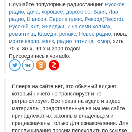
Слушайте популярные радиостанции:
Русское
радио
,
дача
,
хорошее
,
дорожное
,
Ваня
,
Лав
радио
,
Шансон
,
Европа плюс
,
Рекорд(Record)
,
Русский Хит
,
Энерджи
,
7 на семи холмах
,
романтика
,
Камеди
,
релакс
,
Новое радио
, нова,
монте карло
,
маяк
,
радио пятница
,
юмор
, хиты
70-х, 80-х, 90-х и 2000 годов!
Присоединись к vo-radio:
Плеера на сайте нет, это обычный виджет,
который ничего не транслирует и не
ретранслирует. Все права на аудио и видео
материалы, представленные на нашем сайте
принадлежат их законным владельцам и
предназначены только для ознакомления. Для
прослушивания просим переходить по ссылке