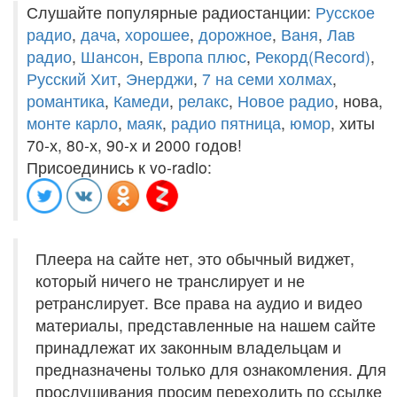
Слушайте популярные радиостанции:
Русское
радио
,
дача
,
хорошее
,
дорожное
,
Ваня
,
Лав
радио
,
Шансон
,
Европа плюс
,
Рекорд(Record)
,
Русский Хит
,
Энерджи
,
7 на семи холмах
,
романтика
,
Камеди
,
релакс
,
Новое радио
, нова,
монте карло
,
маяк
,
радио пятница
,
юмор
, хиты
70-х, 80-х, 90-х и 2000 годов!
Присоединись к vo-radio:
Плеера на сайте нет, это обычный виджет,
который ничего не транслирует и не
ретранслирует. Все права на аудио и видео
материалы, представленные на нашем сайте
принадлежат их законным владельцам и
предназначены только для ознакомления. Для
прослушивания просим переходить по ссылке