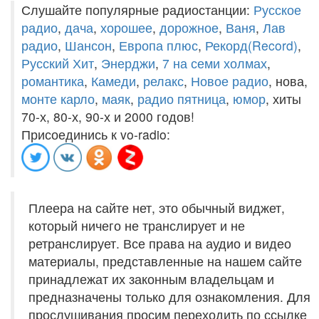
Слушайте популярные радиостанции:
Русское
радио
,
дача
,
хорошее
,
дорожное
,
Ваня
,
Лав
радио
,
Шансон
,
Европа плюс
,
Рекорд(Record)
,
Русский Хит
,
Энерджи
,
7 на семи холмах
,
романтика
,
Камеди
,
релакс
,
Новое радио
, нова,
монте карло
,
маяк
,
радио пятница
,
юмор
, хиты
70-х, 80-х, 90-х и 2000 годов!
Присоединись к vo-radio:
Плеера на сайте нет, это обычный виджет,
который ничего не транслирует и не
ретранслирует. Все права на аудио и видео
материалы, представленные на нашем сайте
принадлежат их законным владельцам и
предназначены только для ознакомления. Для
прослушивания просим переходить по ссылке