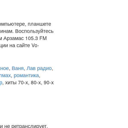
омпьютере, планшете
чинам. Воспользуйтесь
м Арзамас 105.3 FM
ции на сайте Vo-
ное
,
Ваня
,
Лав радио
,
олмах
,
романтика
,
р
, хиты 70-х, 80-х, 90-х
и не ретранслирует.