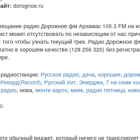
айт:
dorognoe.ru
вещание радио Дорожное фм Арзамас 105.3 FM на к
ст может отсутствовать по независящим от нас при
того чтобы узнать текущий трек. Радио Дорожное ф
атно в хорошем качестве (128 256 320) без регистра
ире.
 радиостанции:
Русское радио
,
дача
,
хорошее
,
дорож
,
Рекорд(Record)
,
Русский Хит
,
Энерджи
,
7 на семи х
 радио
, нова,
монте карло
,
маяк
,
радио пятница
,
юмо
o:
 это обычный виджет, который ничего не транслирует 