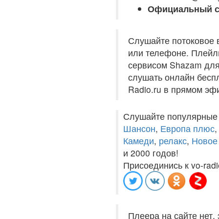
Официальный с
Слушайте потоковое 
или телефоне. Плейли
сервисом Shazam для 
слушать онлайн беспл
Radio.ru в прямом эф
Слушайте популярные
Шансон
,
Европа плюс
Камеди
,
релакс
,
Новое
и 2000 годов!
Присоединись к vo-radi
Плеера на сайте нет,