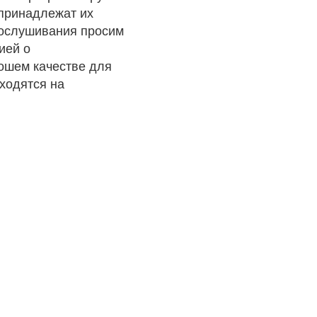
 принадлежат их
рослушивания просим
ией о
рошем качестве для
ходятся на