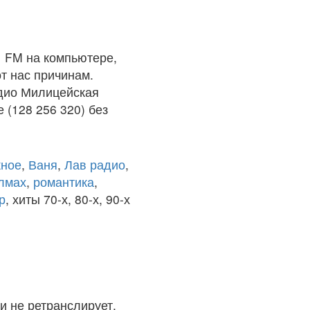
 FM на компьютере,
т нас причинам.
адио Милицейская
(128 256 320) без
ное
,
Ваня
,
Лав радио
,
олмах
,
романтика
,
р
, хиты 70-х, 80-х, 90-х
и не ретранслирует.