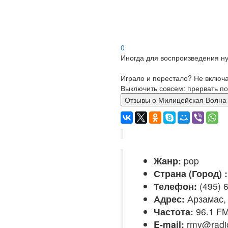
0
Иногда для воспроизведения ну
Играло и перестало? Не включ
Выключить совсем: прервать по
Отзывы о Милицейская В
Жанр:
pop
Страна (Город) :
Телефон:
(495) 6
Адрес:
Арзамас,
Частота:
96.1 F
E-mail:
rmv@radi