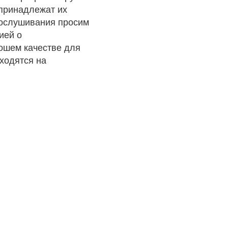
 принадлежат их
рослушивания просим
ией о
рошем качестве для
ходятся на