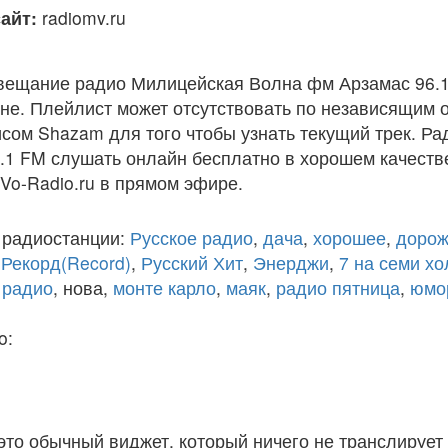
айт:
radiomv.ru
вещание радио Милицейская Волна фм Арзамас 96.1
е. Плейлист может отсутствовать по независящим о
сом Shazam для того чтобы узнать текущий трек. Р
1 FM слушать онлайн бесплатно в хорошем качестве 
 Vo-Radio.ru в прямом эфире.
 радиостанции:
Русское радио
,
дача
,
хорошее
,
дорож
,
Рекорд(Record)
,
Русский Хит
,
Энерджи
,
7 на семи х
 радио
, нова,
монте карло
,
маяк
,
радио пятница
,
юмо
o:
 это обычный виджет, который ничего не транслирует 