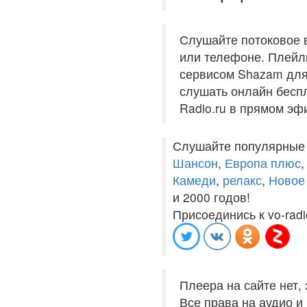
Слушайте потоковое 
или телефоне. Плейли
сервисом Shazam для 
слушать онлайн беспл
Radio.ru в прямом эф
Слушайте популярные
Шансон
,
Европа плюс
Камеди
,
релакс
,
Новое
и 2000 годов!
Присоединись к vo-radi
Плеера на сайте нет,
Все права на аудио 