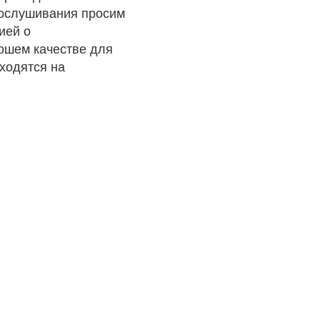
рослушивания просим
ией о
рошем качестве для
ходятся на