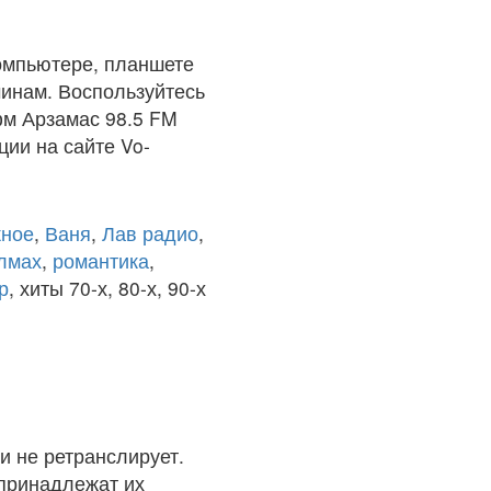
омпьютере, планшете
чинам. Воспользуйтесь
фм Арзамас 98.5 FM
ции на сайте Vo-
ное
,
Ваня
,
Лав радио
,
олмах
,
романтика
,
р
, хиты 70-х, 80-х, 90-х
и не ретранслирует.
 принадлежат их