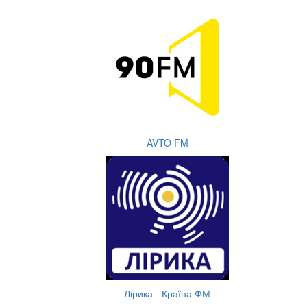
AVTO FM
Лірика - Країна ФМ