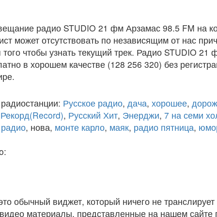
вещание радио STUDIO 21 фм Арзамас 98.5 FM на к
ст может отсутствовать по независящим от нас при
того чтобы узнать текущий трек. Радио STUDIO 21 
атно в хорошем качестве (128 256 320) без регистра
ире.
 радиостанции:
Русское радио
,
дача
,
хорошее
,
дорож
,
Рекорд(Record)
,
Русский Хит
,
Энерджи
,
7 на семи х
 радио
, нова,
монте карло
,
маяк
,
радио пятница
,
юмо
o:
 это обычный виджет, который ничего не транслирует 
и видео материалы, представленные на нашем сайте