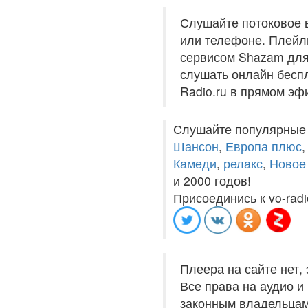
Слушайте потоковое 
или телефоне. Плейли
сервисом Shazam для 
слушать онлайн беспл
Radio.ru в прямом эф
Слушайте популярные
Шансон
,
Европа плюс
Камеди
,
релакс
,
Новое
и 2000 годов!
Присоединись к vo-radi
Плеера на сайте нет,
Все права на аудио 
законным владельцам