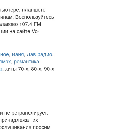
пьютере, планшете
чинам. Воспользуйтесь
алаково 107.4 FM
ции на сайте Vo-
ное
,
Ваня
,
Лав радио
,
олмах
,
романтика
,
р
, хиты 70-х, 80-х, 90-х
и не ретранслирует.
 принадлежат их
рослушивания просим