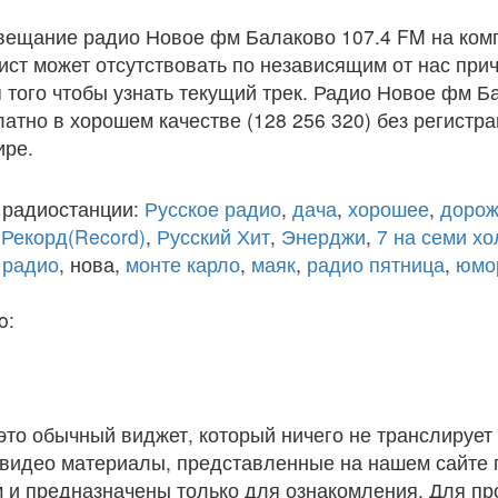
вещание радио Новое фм Балаково 107.4 FM на ком
ст может отсутствовать по независящим от нас при
того чтобы узнать текущий трек. Радио Новое фм Б
атно в хорошем качестве (128 256 320) без регистра
ире.
 радиостанции:
Русское радио
,
дача
,
хорошее
,
дорож
,
Рекорд(Record)
,
Русский Хит
,
Энерджи
,
7 на семи х
 радио
, нова,
монте карло
,
маяк
,
радио пятница
,
юмо
o:
 это обычный виджет, который ничего не транслирует 
и видео материалы, представленные на нашем сайте
 и предназначены только для ознакомления. Для п