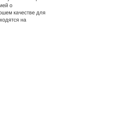
ией о
рошем качестве для
ходятся на