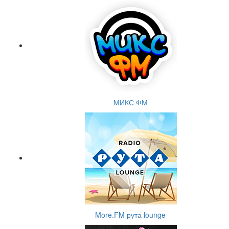
МИКС ФМ
More.FM рута lounge