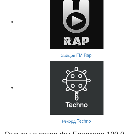
Зайцев FM Rap
Рекорд Techno
Отзывы о ретро фм Балаково 100.0