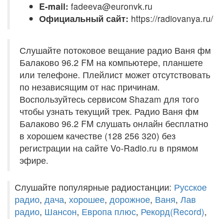
E-mail:
fadeeva@euronvk.ru
Официальный сайт:
https://radiovanya.ru/
Слушайте потоковое вещание радио Ваня фм
Балаково 96.2 FM на компьютере, планшете
или телефоне. Плейлист может отсутствовать
по независящим от нас причинам.
Воспользуйтесь сервисом Shazam для того
чтобы узнать текущий трек. Радио Ваня фм
Балаково 96.2 FM слушать онлайн бесплатно
в хорошем качестве (128 256 320) без
регистрации на сайте Vo-Radio.ru в прямом
эфире.
Слушайте популярные радиостанции:
Русское
радио
,
дача
,
хорошее
,
дорожное
,
Ваня
,
Лав
радио
,
Шансон
,
Европа плюс
,
Рекорд(Record)
,