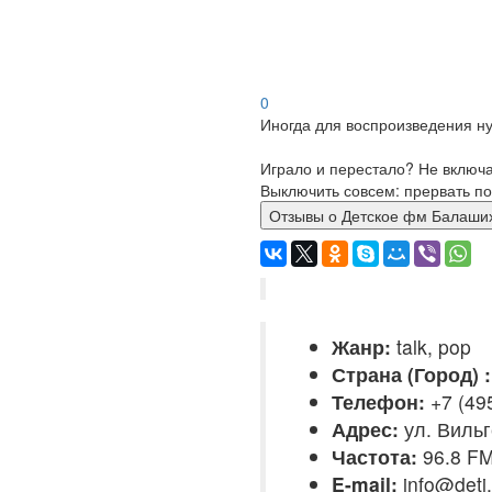
0
Иногда для воспроизведения ну
Играло и перестало? Не включ
Выключить совсем: прервать по
Отзывы о Детское фм Бал
Жанр:
talk, pop
Страна (Город) :
Телефон:
+7 (49
Адрес:
ул. Вильг
Частота:
96.8 F
E-mail:
info@deti