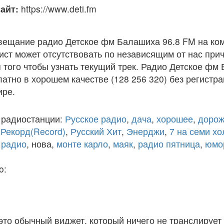
айт:
https://www.deti.fm
вещание радио Детское фм Балашиха 96.8 FM на ко
ст может отсутствовать по независящим от нас при
того чтобы узнать текущий трек. Радио Детское фм
атно в хорошем качестве (128 256 320) без регистра
ире.
 радиостанции:
Русское радио
,
дача
,
хорошее
,
дорож
,
Рекорд(Record)
,
Русский Хит
,
Энерджи
,
7 на семи х
 радио
, нова,
монте карло
,
маяк
,
радио пятница
,
юмо
o:
 это обычный виджет, который ничего не транслирует 