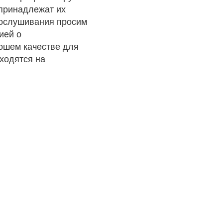
 принадлежат их
рослушивания просим
ией о
рошем качестве для
ходятся на