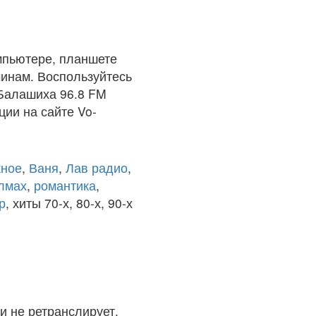
мпьютере, планшете
чинам. Воспользуйтесь
 Балашиха 96.8 FM
ции на сайте Vo-
ное
,
Ваня
,
Лав радио
,
олмах
,
романтика
,
р
, хиты 70-х, 80-х, 90-х
и не ретранслирует.