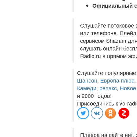
Официальный с
Слушайте потоковое 
или телефоне. Плейли
сервисом Shazam для 
слушать онлайн беспл
Radio.ru в прямом эф
Слушайте популярные
Шансон
,
Европа плюс
Камеди
,
релакс
,
Новое
и 2000 годов!
Присоединись к vo-radi
Плеера на сайте нет,