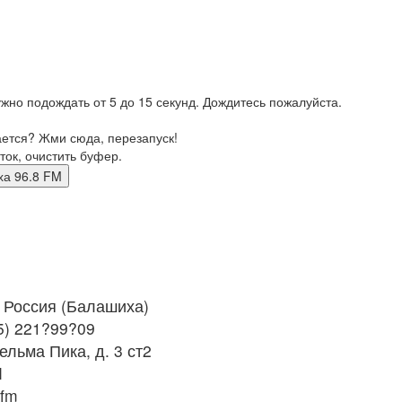
жно подождать от 5 до 15 секунд. Дождитесь пожалуйста.
ается? Жми сюда, перезапуск!
ток, очистить буфер.
ашиха 96.8 FM
Россия (Балашиха)
5) 221?99?09
ельма Пика, д. 3 ст2
M
.fm