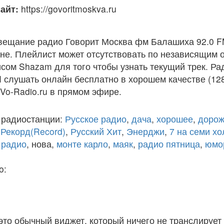
айт:
https://govoritmoskva.ru
вещание радио Говорит Москва фм Балашиха 92.0 F
е. Плейлист может отсутствовать по независящим о
сом Shazam для того чтобы узнать текущий трек. Ра
слушать онлайн бесплатно в хорошем качестве (128
 Vo-Radio.ru в прямом эфире.
 радиостанции:
Русское радио
,
дача
,
хорошее
,
дорож
,
Рекорд(Record)
,
Русский Хит
,
Энерджи
,
7 на семи х
 радио
, нова,
монте карло
,
маяк
,
радио пятница
,
юмо
o:
 это обычный виджет, который ничего не транслирует 