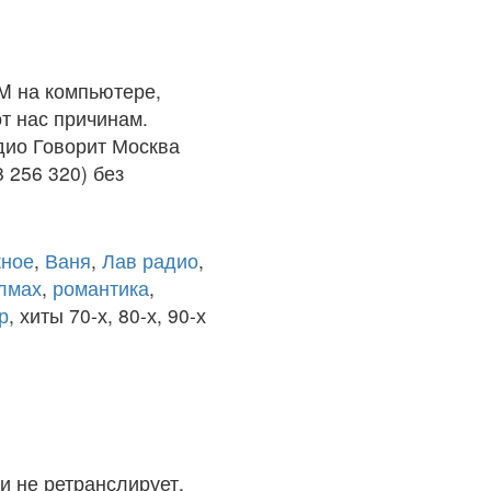
M на компьютере,
т нас причинам.
дио Говорит Москва
 256 320) без
ное
,
Ваня
,
Лав радио
,
олмах
,
романтика
,
р
, хиты 70-х, 80-х, 90-х
и не ретранслирует.