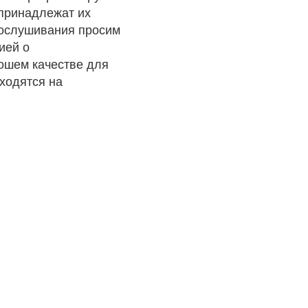
 принадлежат их
рослушивания просим
ией о
рошем качестве для
ходятся на