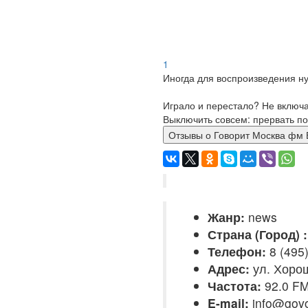
1
Иногда для воспроизведения ну
Играло и перестало? Не включ
Выключить совсем: прервать по
Отзывы о Говорит Москв
Жанр:
news
Страна (Город) :
Телефон:
8 (495)
Адрес:
ул. Хорош
Частота:
92.0 F
E-mail:
info@govo