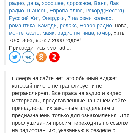
радио
,
дача
,
хорошее
,
дорожное
,
Ваня
,
Лав
радио
,
Шансон
,
Европа плюс
,
Рекорд(Record)
,
Русский Хит
,
Энерджи
,
7 на семи холмах
,
романтика
,
Камеди
,
релакс
,
Новое радио
, нова,
монте карло
,
маяк
,
радио пятница
,
юмор
, хиты
70-х, 80-х, 90-х и 2000 годов!
Присоединись к vo-radio:
Плеера на сайте нет, это обычный виджет,
который ничего не транслирует и не
ретранслирует. Все права на аудио и видео
материалы, представленные на нашем сайте
принадлежат их законным владельцам и
предназначены только для ознакомления. Для
прослушивания просим переходить по ссылке
на радиостанцию, указанную в разделе с