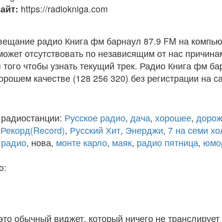
айт:
https://radiokniga.com
вещание радио Книга фм барнаул 87.9 FM на компью
ожет отсутствовать по независящим от нас причина
того чтобы узнать текущий трек. Радио Книга фм ба
рошем качестве (128 256 320) без регистрации на са
 радиостанции:
Русское радио
,
дача
,
хорошее
,
дорож
,
Рекорд(Record)
,
Русский Хит
,
Энерджи
,
7 на семи х
 радио
, нова,
монте карло
,
маяк
,
радио пятница
,
юмо
o:
 это обычный виджет, который ничего не транслирует 