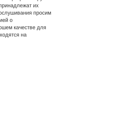
 принадлежат их
рослушивания просим
ией о
рошем качестве для
ходятся на