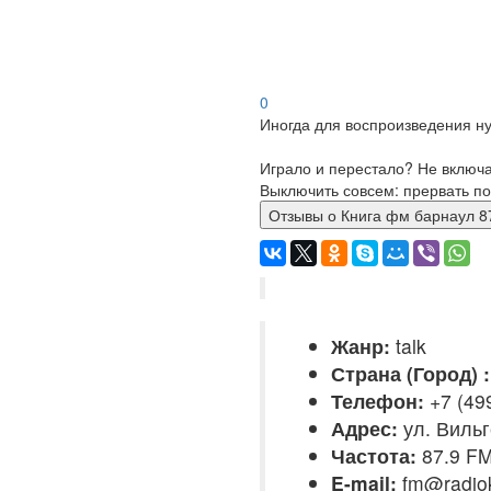
0
Иногда для воспроизведения ну
Играло и перестало? Не включ
Выключить совсем: прервать по
Отзывы о Книга фм барнаул
Жанр:
talk
Страна (Город) :
Телефон:
+7 (49
Адрес:
ул. Вильг
Частота:
87.9 F
E-mail:
fm@radio