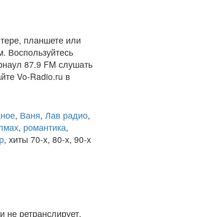
тере, планшете или
м. Воспользуйтесь
рнаул 87.9 FM слушать
йте Vo-Radio.ru в
ное
,
Ваня
,
Лав радио
,
олмах
,
романтика
,
р
, хиты 70-х, 80-х, 90-х
и не ретранслирует.