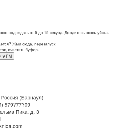
жно подождать от 5 до 15 секунд. Дождитесь пожалуйста.
ается? Жми сюда, перезапуск!
ток, очистить буфер.
 87.9 FM
Россия (Барнаул)
9) 579?77?09
ельма Пика, д. 3
M
kniga.com