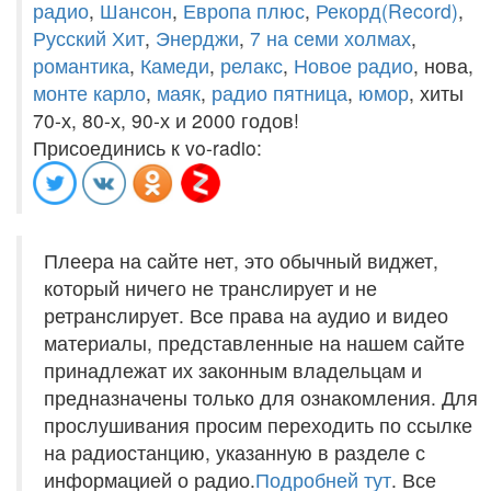
радио
,
Шансон
,
Европа плюс
,
Рекорд(Record)
,
Русский Хит
,
Энерджи
,
7 на семи холмах
,
романтика
,
Камеди
,
релакс
,
Новое радио
, нова,
монте карло
,
маяк
,
радио пятница
,
юмор
, хиты
70-х, 80-х, 90-х и 2000 годов!
Присоединись к vo-radio:
Плеера на сайте нет, это обычный виджет,
который ничего не транслирует и не
ретранслирует. Все права на аудио и видео
материалы, представленные на нашем сайте
принадлежат их законным владельцам и
предназначены только для ознакомления. Для
прослушивания просим переходить по ссылке
на радиостанцию, указанную в разделе с
информацией о радио.
Подробней тут
. Все