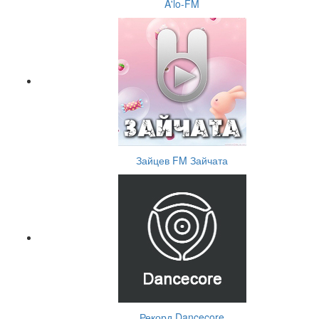
A'lo-FM
Зайцев FM Зайчата
Рекорд Dancecore