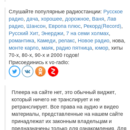
Слушайте популярные радиостанции:
Русское
радио
,
дача
,
хорошее
,
дорожное
,
Ваня
,
Лав
радио
,
Шансон
,
Европа плюс
,
Рекорд(Record)
,
Русский Хит
,
Энерджи
,
7 на семи холмах
,
романтика
,
Камеди
,
релакс
,
Новое радио
, нова,
монте карло
,
маяк
,
радио пятница
,
юмор
, хиты
70-х, 80-х, 90-х и 2000 годов!
Присоединись к vo-radio:
Плеера на сайте нет, это обычный виджет,
который ничего не транслирует и не
ретранслирует. Все права на аудио и видео
материалы, представленные на нашем сайте
принадлежат их законным владельцам и
предназначены только для ознакомления. Для