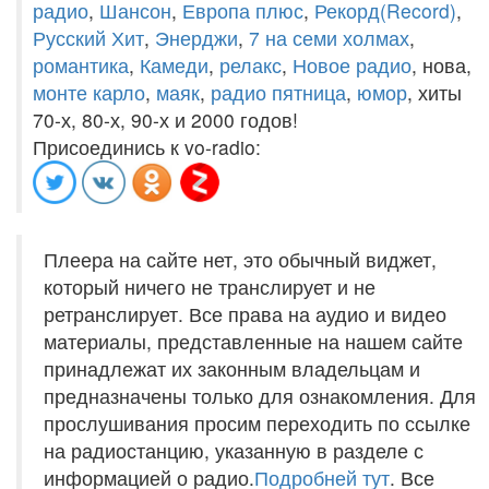
радио
,
Шансон
,
Европа плюс
,
Рекорд(Record)
,
Русский Хит
,
Энерджи
,
7 на семи холмах
,
романтика
,
Камеди
,
релакс
,
Новое радио
, нова,
монте карло
,
маяк
,
радио пятница
,
юмор
, хиты
70-х, 80-х, 90-х и 2000 годов!
Присоединись к vo-radio:
Плеера на сайте нет, это обычный виджет,
который ничего не транслирует и не
ретранслирует. Все права на аудио и видео
материалы, представленные на нашем сайте
принадлежат их законным владельцам и
предназначены только для ознакомления. Для
прослушивания просим переходить по ссылке
на радиостанцию, указанную в разделе с
информацией о радио.
Подробней тут
. Все