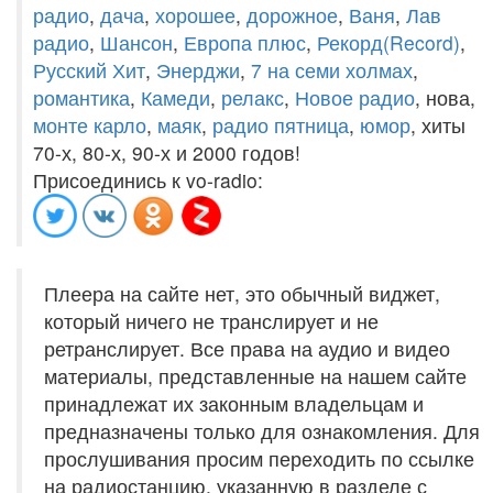
радио
,
дача
,
хорошее
,
дорожное
,
Ваня
,
Лав
радио
,
Шансон
,
Европа плюс
,
Рекорд(Record)
,
Русский Хит
,
Энерджи
,
7 на семи холмах
,
романтика
,
Камеди
,
релакс
,
Новое радио
, нова,
монте карло
,
маяк
,
радио пятница
,
юмор
, хиты
70-х, 80-х, 90-х и 2000 годов!
Присоединись к vo-radio:
Плеера на сайте нет, это обычный виджет,
который ничего не транслирует и не
ретранслирует. Все права на аудио и видео
материалы, представленные на нашем сайте
принадлежат их законным владельцам и
предназначены только для ознакомления. Для
прослушивания просим переходить по ссылке
на радиостанцию, указанную в разделе с