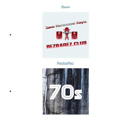
Ваня
RezbaRez