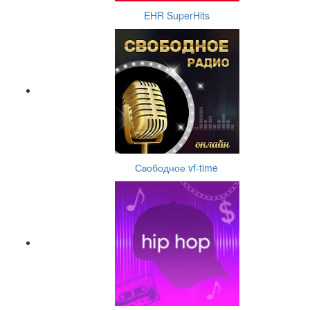
EHR SuperHits
Свободное vf-time