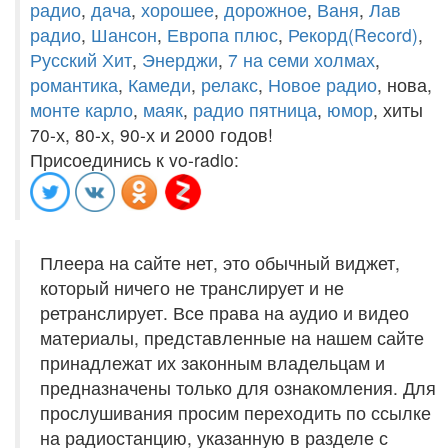
радио
,
дача
,
хорошее
,
дорожное
,
Ваня
,
Лав
радио
,
Шансон
,
Европа плюс
,
Рекорд(Record)
,
Русский Хит
,
Энерджи
,
7 на семи холмах
,
романтика
,
Камеди
,
релакс
,
Новое радио
, нова,
монте карло
,
маяк
,
радио пятница
,
юмор
, хиты
70-х, 80-х, 90-х и 2000 годов!
Присоединись к vo-radio:
Плеера на сайте нет, это обычный виджет,
который ничего не транслирует и не
ретранслирует. Все права на аудио и видео
материалы, представленные на нашем сайте
принадлежат их законным владельцам и
предназначены только для ознакомления. Для
прослушивания просим переходить по ссылке
на радиостанцию, указанную в разделе с