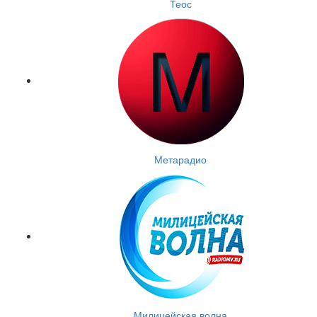
Теос
Метарадио
Милицейская волна