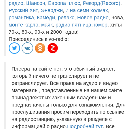
радио
,
Шансон
,
Европа плюс
,
Рекорд(Record)
,
Русский Хит
,
Энерджи
,
7 на семи холмах
,
романтика
,
Камеди
,
релакс
,
Новое радио
, нова,
монте карло
,
маяк
,
радио пятница
,
юмор
, хиты
70-х, 80-х, 90-х и 2000 годов!
Присоединись к vo-radio:
Плеера на сайте нет, это обычный виджет,
который ничего не транслирует и не
ретранслирует. Все права на аудио и видео
материалы, представленные на нашем сайте
принадлежат их законным владельцам и
предназначены только для ознакомления. Для
прослушивания просим переходить по ссылке
на радиостанцию, указанную в разделе с
информацией о радио.
Подробней тут
. Все