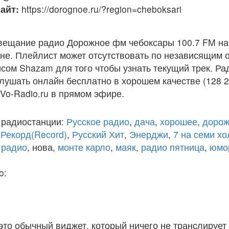
айт:
https://dorognoe.ru/?region=cheboksari
вещание радио Дорожное фм чебоксары 100.7 FM на
е. Плейлист может отсутствовать по независящим о
сом Shazam для того чтобы узнать текущий трек. Р
лушать онлайн бесплатно в хорошем качестве (128 2
 Vo-Radio.ru в прямом эфире.
 радиостанции:
Русское радио
,
дача
,
хорошее
,
дорож
,
Рекорд(Record)
,
Русский Хит
,
Энерджи
,
7 на семи х
 радио
, нова,
монте карло
,
маяк
,
радио пятница
,
юмо
o:
 это обычный виджет, который ничего не транслирует 