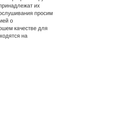
 принадлежат их
рослушивания просим
ией о
рошем качестве для
ходятся на