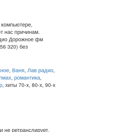
 компьютере,
т нас причинам.
адио Дорожное фм
56 320) без
ное
,
Ваня
,
Лав радио
,
олмах
,
романтика
,
р
, хиты 70-х, 80-х, 90-х
и не ретранслирует.