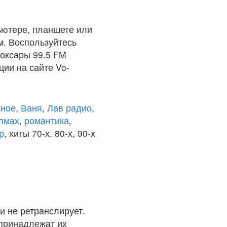
ьютере, планшете или
м. Воспользуйтесь
боксары 99.5 FM
ции на сайте Vo-
ное
,
Ваня
,
Лав радио
,
олмах
,
романтика
,
р
, хиты 70-х, 80-х, 90-х
и не ретранслирует.
 принадлежат их