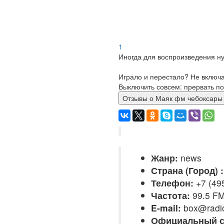
1
Иногда для воспроизведения ну
Играло и перестало? Не включ
Выключить совсем: прервать по
Отзывы о Маяк фм чебокса
Жанр:
news
Страна (Город) :
Телефон:
+7 (495
Частота:
99.5 F
E-mail:
box@radi
Официальный с