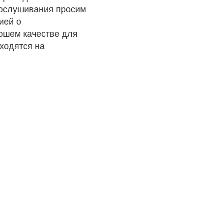
рослушивания просим
ией о
рошем качестве для
ходятся на