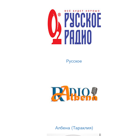
Русское
Албена (Тараклия)