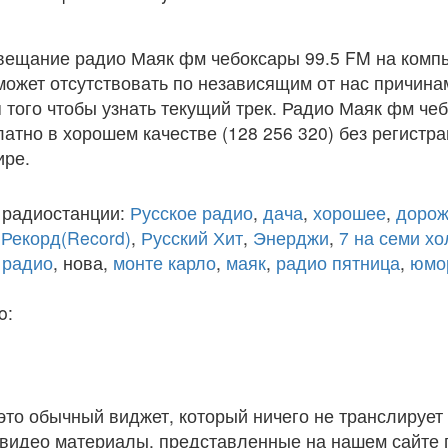
вещание радио Маяк фм чебоксары 99.5 FM на комп
ожет отсутствовать по независящим от нас причина
того чтобы узнать текущий трек. Радио Маяк фм че
атно в хорошем качестве (128 256 320) без регистра
ире.
 радиостанции:
Русское радио
,
дача
,
хорошее
,
дорож
,
Рекорд(Record)
,
Русский Хит
,
Энерджи
,
7 на семи х
 радио
, нова,
монте карло
,
маяк
,
радио пятница
,
юмо
o:
 это обычный виджет, который ничего не транслирует 
и видео материалы, представленные на нашем сайте