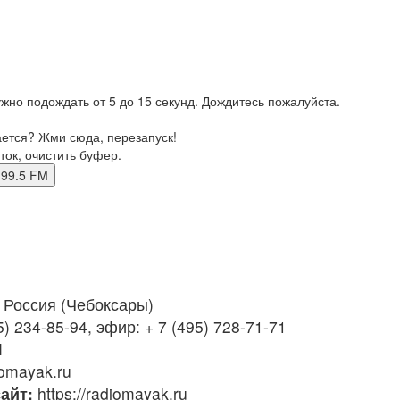
жно подождать от 5 до 15 секунд. Дождитесь пожалуйста.
ается? Жми сюда, перезапуск!
ток, очистить буфер.
ры 99.5 FM
Россия (Чебоксары)
) 234-85-94, эфир: + 7 (495) 728-71-71
M
omayak.ru
айт:
https://radiomayak.ru