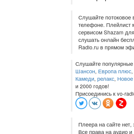
Слушайте потоковое 
телефоне. Плейлист м
сервисом Shazam для 
слушать онлайн беспл
Radio.ru в прямом эф
Слушайте популярные
Шансон
,
Европа плюс
Камеди
,
релакс
,
Новое
и 2000 годов!
Присоединись к vo-radi
Плеера на сайте нет,
Все права на аудио 